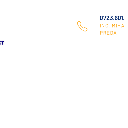
0723.601.384
ING. MIHAELA
PREDA
CT