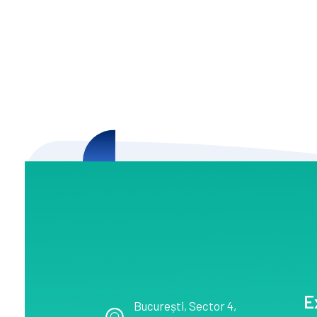
E
București
, Sector 4,